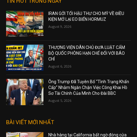
TIN HOT TRONG NGÀY
IRAN GỞI TỐI HẬU THƯ CHO MỸ VỀ ĐIỀU
KIỆN MỞ LẠI EO BIỂN HORMUZ
August 9, 2026
THƯỢNG VIỆN DÂN CHỦ ĐƯA LUẬT CẤM
BỘ QUỐC PHÒNG HẠN CHẾ ĐỐI VỚI BÁO
CHÍ
August 6, 2026
Ông Trump Đã Tuyên Bố “Tình Trạng Khẩn
Cấp” Nhằm Ngăn Chặn Việc Công Khai Hồ
Sơ Tài Chính Của Mình Cho Đài BBC
August 5, 2026
BÀI VIẾT MỚI NHẤT
Nhà hàng tại California bất ngờ đóng cửa