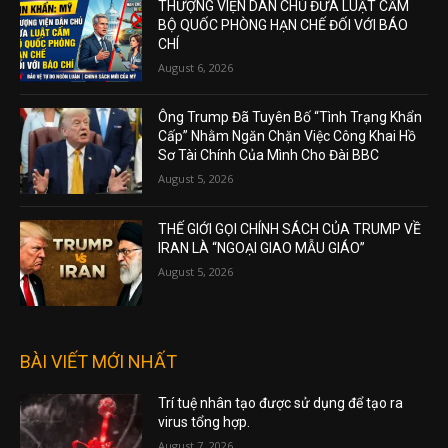
THƯỢNG VIỆN DÂN CHỦ ĐƯA LUẬT CẤM
BỘ QUỐC PHÒNG HẠN CHẾ ĐỐI VỚI BÁO
CHÍ
August 6, 2026
Ông Trump Đã Tuyên Bố “Tình Trạng Khẩn
Cấp” Nhằm Ngăn Chặn Việc Công Khai Hồ
Sơ Tài Chính Của Mình Cho Đài BBC
August 5, 2026
THẾ GIỚI GỌI CHÍNH SÁCH CỦA TRUMP VỀ
IRAN LÀ “NGOẠI GIAO MẪU GIÁO”
August 5, 2026
BÀI VIẾT MỚI NHẤT
Trí tuệ nhân tạo được sử dụng để tạo ra
virus tổng hợp.
August 7, 2026