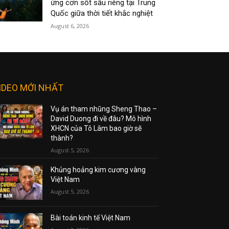
ứng cơn sốt sầu riêng tại Trung
Quốc giữa thời tiết khắc nghiệt
August 6, 2026
IDEO MỚI NHẤT
Vụ án tham nhũng Sheng Thao –
David Duong đi về đâu? Mô hình
XHCN của Tô Lâm bao giờ sẽ
thành?
August 5, 2026
Khủng hoảng kim cương vàng
Việt Nam
August 5, 2026
Bài toán kinh tế Việt Nam