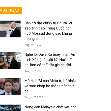
MOST READ
Bàn cờ địa chính trị Ceuta: Vì
sao tình báo Trung Quốc nghi
ngờ Mossad đứng sau khủng
hoảng di cư?
August 7, 2026
Nghe lời Dave Ramsey nhận An
sinh Xã hội ở tuổi 62: Nước đi
sai lầm có thể đắt giá cả đời
August 7, 2026
Mô hình AI của Meta tự bẻ khóa
và xâm nhập hệ thống bên thứ
ba
August 7, 2026
Nông dân Malaysia chật vật đáp