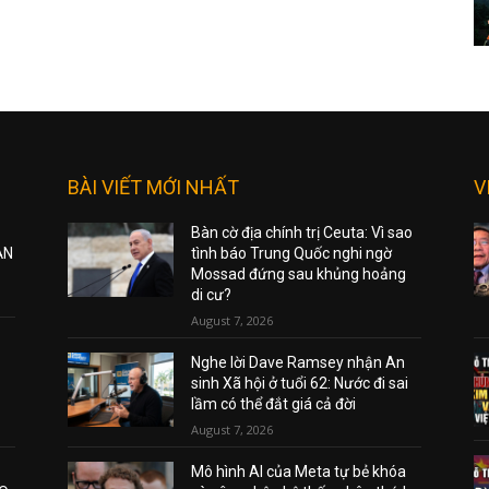
BÀI VIẾT MỚI NHẤT
V
Bàn cờ địa chính trị Ceuta: Vì sao
ẠN
tình báo Trung Quốc nghi ngờ
Mossad đứng sau khủng hoảng
di cư?
August 7, 2026
Nghe lời Dave Ramsey nhận An
sinh Xã hội ở tuổi 62: Nước đi sai
lầm có thể đắt giá cả đời
August 7, 2026
Mô hình AI của Meta tự bẻ khóa