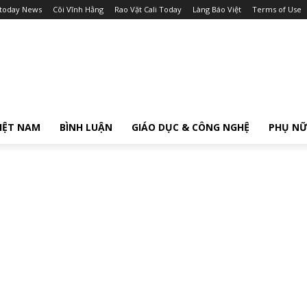
itoday News
Cõi Vĩnh Hằng
Rao Vặt Cali Today
Làng Báo Việt
Terms of Use
IỆT NAM
BÌNH LUẬN
GIÁO DỤC & CÔNG NGHỆ
PHỤ N