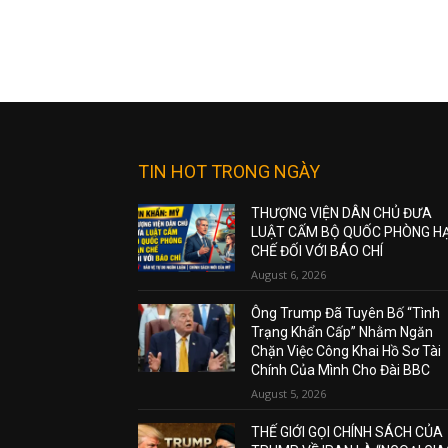
TIN HOT TRONG NGÀY
THƯỢNG VIỆN DÂN CHỦ ĐƯA
LUẬT CẤM BỘ QUỐC PHÒNG H
CHẾ ĐỐI VỚI BÁO CHÍ
August 6, 2026
Ông Trump Đã Tuyên Bố “Tình
Trạng Khẩn Cấp” Nhằm Ngăn
Chặn Việc Công Khai Hồ Sơ Tài
Chính Của Mình Cho Đài BBC
August 5, 2026
THẾ GIỚI GỌI CHÍNH SÁCH CỦA