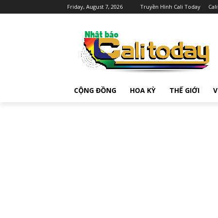
Friday, August 7, 2026
Truyền Hình Cali Today
Cal
CỘNG ĐỒNG
HOA KỲ
THẾ GIỚI
V