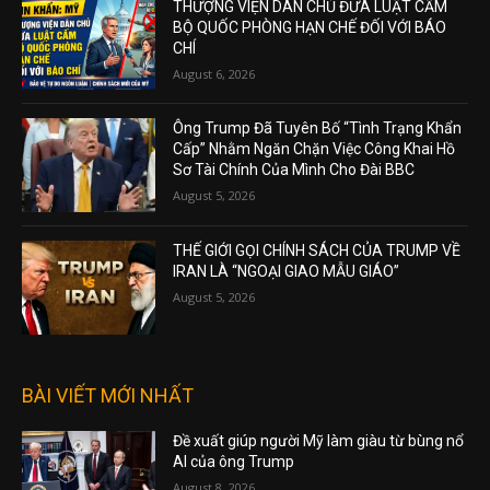
THƯỢNG VIỆN DÂN CHỦ ĐƯA LUẬT CẤM
BỘ QUỐC PHÒNG HẠN CHẾ ĐỐI VỚI BÁO
CHÍ
August 6, 2026
Ông Trump Đã Tuyên Bố “Tình Trạng Khẩn
Cấp” Nhằm Ngăn Chặn Việc Công Khai Hồ
Sơ Tài Chính Của Mình Cho Đài BBC
August 5, 2026
THẾ GIỚI GỌI CHÍNH SÁCH CỦA TRUMP VỀ
IRAN LÀ “NGOẠI GIAO MẪU GIÁO”
August 5, 2026
BÀI VIẾT MỚI NHẤT
Đề xuất giúp người Mỹ làm giàu từ bùng nổ
AI của ông Trump
August 8, 2026