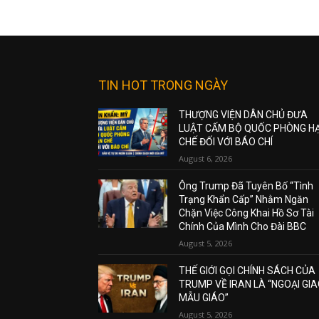
TIN HOT TRONG NGÀY
THƯỢNG VIỆN DÂN CHỦ ĐƯA
LUẬT CẤM BỘ QUỐC PHÒNG H
CHẾ ĐỐI VỚI BÁO CHÍ
August 6, 2026
Ông Trump Đã Tuyên Bố “Tình
Trạng Khẩn Cấp” Nhằm Ngăn
Chặn Việc Công Khai Hồ Sơ Tài
Chính Của Mình Cho Đài BBC
August 5, 2026
THẾ GIỚI GỌI CHÍNH SÁCH CỦA
TRUMP VỀ IRAN LÀ “NGOẠI GI
MẪU GIÁO”
August 5, 2026