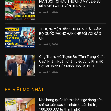
IRAN GỞI TỐI HẬU THƯ CHO MỸ VỀ ĐIỀU
KIỆN MỞ LẠI EO BIỂN HORMUZ
August 9, 2026
THƯỢNG VIỆN DÂN CHỦ ĐƯA LUẬT CẤM
BỘ QUỐC PHÒNG HẠN CHẾ ĐỐI VỚI BÁO
CHÍ
August 6, 2026
Ông Trump Đã Tuyên Bố “Tình Trạng Khẩn
Cấp” Nhằm Ngăn Chặn Việc Công Khai Hồ
Sơ Tài Chính Của Mình Cho Đài BBC
August 5, 2026
BÀI VIẾT MỚI NHẤT
Nhà hàng tại California bất ngờ đóng cửa
chỉ vài tuần sau khi nhận khoản hỗ trợ
100.000 USD từ thành phố