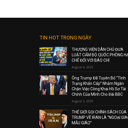
TIN HOT TRONG NGÀY
THƯỢNG VIỆN DÂN CHỦ ĐƯA
LUẬT CẤM BỘ QUỐC PHÒNG H
CHẾ ĐỐI VỚI BÁO CHÍ
August 6, 2026
Ông Trump Đã Tuyên Bố “Tình
Trạng Khẩn Cấp” Nhằm Ngăn
Chặn Việc Công Khai Hồ Sơ Tài
Chính Của Mình Cho Đài BBC
August 5, 2026
THẾ GIỚI GỌI CHÍNH SÁCH CỦA
TRUMP VỀ IRAN LÀ “NGOẠI GI
MẪU GIÁO”