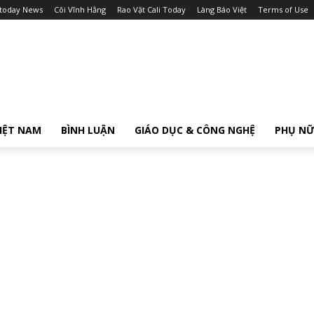
itoday News
Cõi Vĩnh Hằng
Rao Vặt Cali Today
Làng Báo Việt
Terms of Use
IỆT NAM
BÌNH LUẬN
GIÁO DỤC & CÔNG NGHỆ
PHỤ N