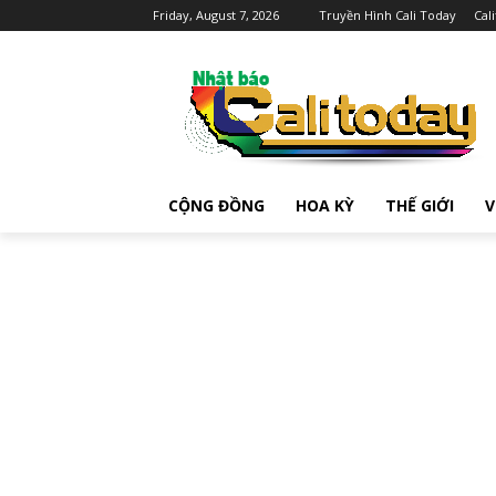
Friday, August 7, 2026
Truyền Hình Cali Today
Cal
CỘNG ĐỒNG
HOA KỲ
THẾ GIỚI
V