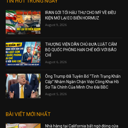
TIN HOT TRONG NGÀY
IRAN GỞI TỐI HẬU THƯ CHO MỸ VỀ ĐIỀU
KIỆN MỞ LẠI EO BIỂN HORMUZ
August 9, 2026
THƯỢNG VIỆN DÂN CHỦ ĐƯA LUẬT CẤM
BỘ QUỐC PHÒNG HẠN CHẾ ĐỐI VỚI BÁO
CHÍ
August 6, 2026
Ông Trump Đã Tuyên Bố “Tình Trạng Khẩn
Cấp” Nhằm Ngăn Chặn Việc Công Khai Hồ
Sơ Tài Chính Của Mình Cho Đài BBC
August 5, 2026
BÀI VIẾT MỚI NHẤT
Nhà hàng tại California bất ngờ đóng cửa