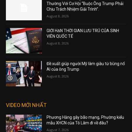
Thường Với Cơ Hội “Buộc Ông Trump Phải
Chịu Trách Nhiệm Giải Trình”.
August 8, 2026
GIỚI HẠN THỜI GIAN LƯU TRÚ CỦA SINH
VIÊN QUỐC TẾ
August 8, 2026
Đề xuất giúp người Mỹ làm giàu từ bùng nổ
AI của ông Trump
August 8, 2026
VIDEO MỚI NHẤT
Phương Hằng gây bão mạng, Phường kiểu
mẫu XHCN của Tô Lâm đi về đâu?
August 7, 2026