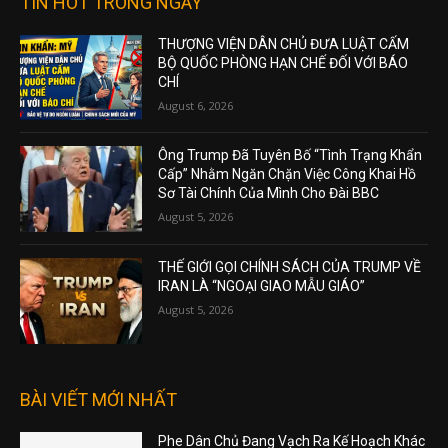
TIN HOT TRONG NGÀY
THƯỢNG VIỆN DÂN CHỦ ĐƯA LUẬT CẤM
BỘ QUỐC PHÒNG HẠN CHẾ ĐỐI VỚI BÁO
CHÍ
August 6, 2026
Ông Trump Đã Tuyên Bố “Tình Trạng Khẩn
Cấp” Nhằm Ngăn Chặn Việc Công Khai Hồ
Sơ Tài Chính Của Mình Cho Đài BBC
August 5, 2026
THẾ GIỚI GỌI CHÍNH SÁCH CỦA TRUMP VỀ
IRAN LÀ “NGOẠI GIAO MẪU GIÁO”
August 5, 2026
BÀI VIẾT MỚI NHẤT
Phe Dân Chủ Đang Vạch Ra Kế Hoạch Khác