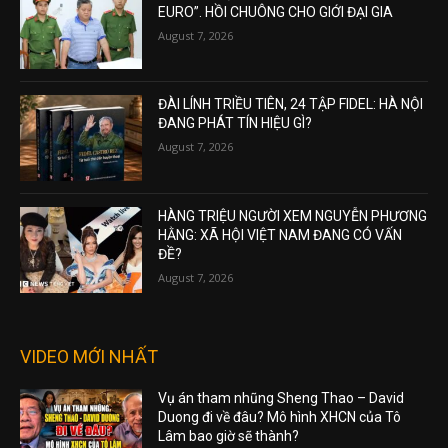
EURO”. HỒI CHUÔNG CHO GIỚI ĐẠI GIA
August 7, 2026
ĐÀI LÍNH TRIỀU TIÊN, 24 TẬP FIDEL: HÀ NỘI
ĐANG PHÁT TÍN HIỆU GÌ?
August 7, 2026
HÀNG TRIỆU NGƯỜI XEM NGUYỄN PHƯƠNG
HẰNG: XÃ HỘI VIỆT NAM ĐANG CÓ VẤN
ĐỀ?
August 7, 2026
VIDEO MỚI NHẤT
Vụ án tham nhũng Sheng Thao – David
Duong đi về đâu? Mô hình XHCN của Tô
Lâm bao giờ sẽ thành?