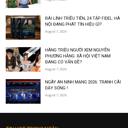
ĐÀI LÍNH TRIỀU TIÊN, 24 TẬP FIDEL: HÀ
NỘI ĐANG PHÁT TÍN HIỆU GÌ?
August 7, 2026
HÀNG TRIỆU NGƯỜI XEM NGUYỄN
PHƯƠNG HẰNG: XÃ HỘI VIỆT NAM
ĐANG CÓ VẤN ĐỀ?
August 7, 2026
NGÀY AN NINH MẠNG 2026: TRANH CÃI
DẬY SÓNG !
August 7, 2026