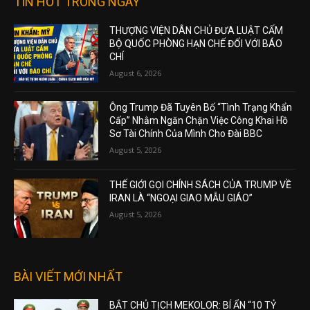
TIN HOT TRONG NGÀY
THƯỢNG VIỆN DÂN CHỦ ĐƯA LUẬT CẤM
BỘ QUỐC PHÒNG HẠN CHẾ ĐỐI VỚI BÁO
CHÍ
August 6, 2026
Ông Trump Đã Tuyên Bố “Tình Trạng Khẩn
Cấp” Nhằm Ngăn Chặn Việc Công Khai Hồ
Sơ Tài Chính Của Mình Cho Đài BBC
August 5, 2026
THẾ GIỚI GỌI CHÍNH SÁCH CỦA TRUMP VỀ
IRAN LÀ “NGOẠI GIAO MẪU GIÁO”
August 5, 2026
BÀI VIẾT MỚI NHẤT
BẮT CHỦ TỊCH MEKOLOR: BÍ ẨN “10 TỶ