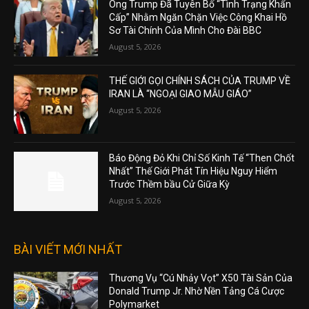
Ông Trump Đã Tuyên Bố “Tình Trạng Khẩn
Cấp” Nhằm Ngăn Chặn Việc Công Khai Hồ
Sơ Tài Chính Của Mình Cho Đài BBC
August 5, 2026
THẾ GIỚI GỌI CHÍNH SÁCH CỦA TRUMP VỀ
IRAN LÀ “NGOẠI GIAO MẪU GIÁO”
August 5, 2026
Báo Động Đỏ Khi Chỉ Số Kinh Tế “Then Chốt
Nhất” Thế Giới Phát Tín Hiệu Nguy Hiểm
Trước Thềm bầu Cử Giữa Kỳ
August 5, 2026
BÀI VIẾT MỚI NHẤT
Thương Vụ “Cú Nhảy Vọt” X50 Tài Sản Của
Donald Trump Jr. Nhờ Nền Tảng Cá Cược
Polymarket