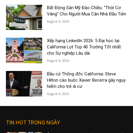
Bất Động Sản Mỹ Đảo Chiều: “Thời Cơ
Vàng” Cho Người Mua Căn Nhà Đầu Tiên
August 6, 2026
Xếp hạng LinkedIn 2026: 5 Đại học tại
California Lọt Top 40 Trường Tốt nhất
cho Sự nghiệp Lâu dài
August 6, 2026
Bầu cử Thống đốc California: Steve
Hilton cáo buộc Xavier Becerra gây nguy
hiểm cho trẻ di cư
August 6, 2026
TIN HOT TRONG NGÀY