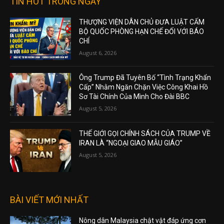
TIN HOT TRONG NGÀY
THƯỢNG VIỆN DÂN CHỦ ĐƯA LUẬT CẤM
BỘ QUỐC PHÒNG HẠN CHẾ ĐỐI VỚI BÁO
CHÍ
August 6, 2026
Ông Trump Đã Tuyên Bố “Tình Trạng Khẩn
Cấp” Nhằm Ngăn Chặn Việc Công Khai Hồ
Sơ Tài Chính Của Mình Cho Đài BBC
August 5, 2026
THẾ GIỚI GỌI CHÍNH SÁCH CỦA TRUMP VỀ
IRAN LÀ “NGOẠI GIAO MẪU GIÁO”
August 5, 2026
BÀI VIẾT MỚI NHẤT
Nông dân Malaysia chật vật đáp ứng cơn