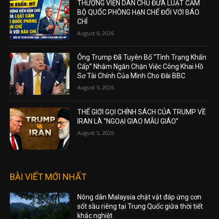
THƯỢNG VIỆN DÂN CHỦ ĐƯA LUẬT CẤM
BỘ QUỐC PHÒNG HẠN CHẾ ĐỐI VỚI BÁO
CHÍ
August 6, 2026
Ông Trump Đã Tuyên Bố “Tình Trạng Khẩn
Cấp” Nhằm Ngăn Chặn Việc Công Khai Hồ
Sơ Tài Chính Của Mình Cho Đài BBC
August 5, 2026
THẾ GIỚI GỌI CHÍNH SÁCH CỦA TRUMP VỀ
IRAN LÀ “NGOẠI GIAO MẪU GIÁO”
August 5, 2026
BÀI VIẾT MỚI NHẤT
Nông dân Malaysia chật vật đáp ứng cơn
sốt sầu riêng tại Trung Quốc giữa thời tiết
khắc nghiệt