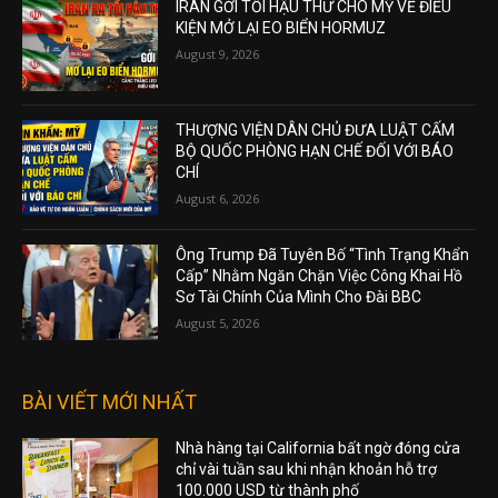
IRAN GỞI TỐI HẬU THƯ CHO MỸ VỀ ĐIỀU
KIỆN MỞ LẠI EO BIỂN HORMUZ
August 9, 2026
THƯỢNG VIỆN DÂN CHỦ ĐƯA LUẬT CẤM
BỘ QUỐC PHÒNG HẠN CHẾ ĐỐI VỚI BÁO
CHÍ
August 6, 2026
Ông Trump Đã Tuyên Bố “Tình Trạng Khẩn
Cấp” Nhằm Ngăn Chặn Việc Công Khai Hồ
Sơ Tài Chính Của Mình Cho Đài BBC
August 5, 2026
BÀI VIẾT MỚI NHẤT
Nhà hàng tại California bất ngờ đóng cửa
chỉ vài tuần sau khi nhận khoản hỗ trợ
100.000 USD từ thành phố