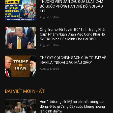
THƯỢNG VIỆN DÂN CHỦ ĐƯA LUẬT CẤM
BỘ QUỐC PHÒNG HẠN CHẾ ĐỐI VỚI BÁO
CHÍ
August 6, 2026
Ông Trump Đã Tuyên Bố “Tình Trạng Khẩn
Cấp” Nhằm Ngăn Chặn Việc Công Khai Hồ
Sơ Tài Chính Của Mình Cho Đài BBC
August 5, 2026
THẾ GIỚI GỌI CHÍNH SÁCH CỦA TRUMP VỀ
IRAN LÀ “NGOẠI GIAO MẪU GIÁO”
August 5, 2026
BÀI VIẾT MỚI NHẤT
Hơn 1 triệu người Mỹ rời bỏ thị trường lao
động: Điều gì đang đẩy cuộc khủng hoảng
lên đỉnh điểm?