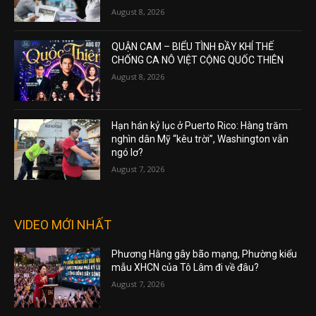
August 8, 2026
QUẬN CAM – BIỂU TÌNH ĐẦY KHÍ THẾ
CHỐNG CA NÔ VIỆT CỘNG QUỐC THIÊN
August 8, 2026
Hạn hán kỷ lục ở Puerto Rico: Hàng trăm
nghìn dân Mỹ “kêu trời”, Washington vẫn
ngó lơ?
August 7, 2026
VIDEO MỚI NHẤT
Phương Hằng gây bão mạng, Phường kiểu
mẫu XHCN của Tô Lâm đi về đâu?
August 7, 2026