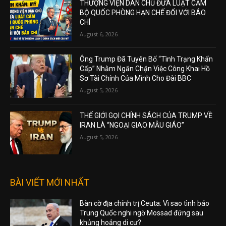
THƯỢNG VIỆN DÂN CHỦ ĐƯA LUẬT CẤM
BỘ QUỐC PHÒNG HẠN CHẾ ĐỐI VỚI BÁO
CHÍ
August 6, 2026
Ông Trump Đã Tuyên Bố “Tình Trạng Khẩn
Cấp” Nhằm Ngăn Chặn Việc Công Khai Hồ
Sơ Tài Chính Của Mình Cho Đài BBC
August 5, 2026
THẾ GIỚI GỌI CHÍNH SÁCH CỦA TRUMP VỀ
IRAN LÀ “NGOẠI GIAO MẪU GIÁO”
August 5, 2026
BÀI VIẾT MỚI NHẤT
Bàn cờ địa chính trị Ceuta: Vì sao tình báo
Trung Quốc nghi ngờ Mossad đứng sau
khủng hoảng di cư?