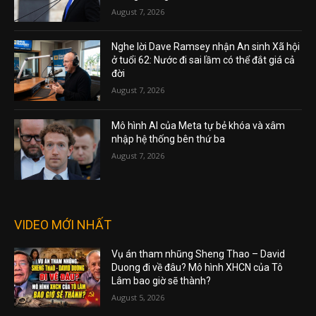
August 7, 2026
Nghe lời Dave Ramsey nhận An sinh Xã hội
ở tuổi 62: Nước đi sai lầm có thể đắt giá cả
đời
August 7, 2026
Mô hình AI của Meta tự bẻ khóa và xâm
nhập hệ thống bên thứ ba
August 7, 2026
VIDEO MỚI NHẤT
Vụ án tham nhũng Sheng Thao – David
Duong đi về đâu? Mô hình XHCN của Tô
Lâm bao giờ sẽ thành?
August 5, 2026