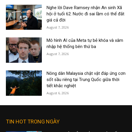
Nghe lời Dave Ramsey nhận An sinh Xã
hội ở tuổi 62: Nước đi sai lầm có thể đắt
giá cả đời
August 7, 2026
Mô hình AI của Meta tự bẻ khóa và xâm
nhập hệ thống bên thứ ba
August 7, 2026
Nông dân Malaysia chật vật đáp ứng cơn
sốt sầu riêng tại Trung Quốc giữa thời
tiết khắc nghiệt
August 6, 2026
TIN HOT TRONG NGÀY