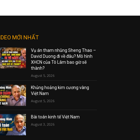
IDEO MỚI NHẤT
Vụ án tham nhũng Sheng Thao –
David Duong đi về đâu? Mô hình
XHCN của Tô Lâm bao giờ sẽ
thành?
August 5, 2026
Khủng hoảng kim cương vàng
Việt Nam
August 5, 2026
Bài toán kinh tế Việt Nam
August 3, 2026