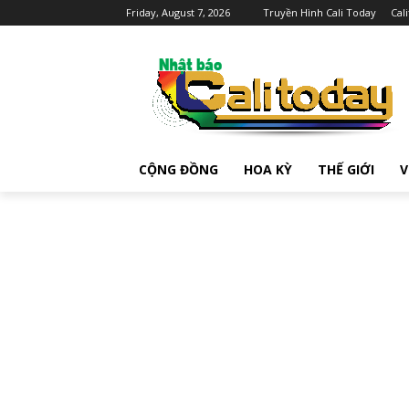
Friday, August 7, 2026
Truyền Hình Cali Today
Cal
CỘNG ĐỒNG
HOA KỲ
THẾ GIỚI
V