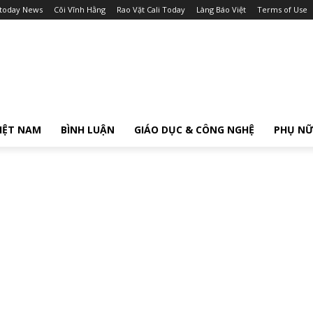
itoday News
Cõi Vĩnh Hằng
Rao Vặt Cali Today
Làng Báo Việt
Terms of Use
IỆT NAM
BÌNH LUẬN
GIÁO DỤC & CÔNG NGHỆ
PHỤ N