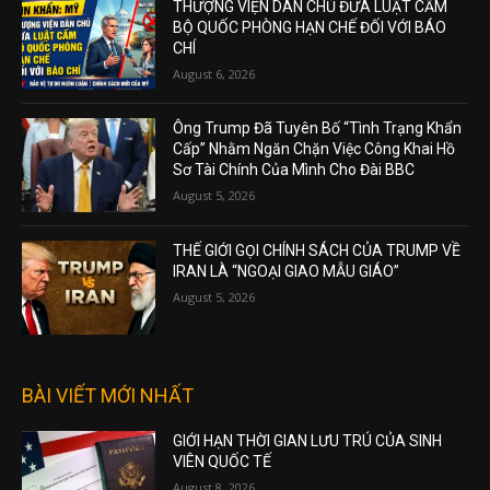
THƯỢNG VIỆN DÂN CHỦ ĐƯA LUẬT CẤM
BỘ QUỐC PHÒNG HẠN CHẾ ĐỐI VỚI BÁO
CHÍ
August 6, 2026
Ông Trump Đã Tuyên Bố “Tình Trạng Khẩn
Cấp” Nhằm Ngăn Chặn Việc Công Khai Hồ
Sơ Tài Chính Của Mình Cho Đài BBC
August 5, 2026
THẾ GIỚI GỌI CHÍNH SÁCH CỦA TRUMP VỀ
IRAN LÀ “NGOẠI GIAO MẪU GIÁO”
August 5, 2026
BÀI VIẾT MỚI NHẤT
GIỚI HẠN THỜI GIAN LƯU TRÚ CỦA SINH
VIÊN QUỐC TẾ
August 8, 2026