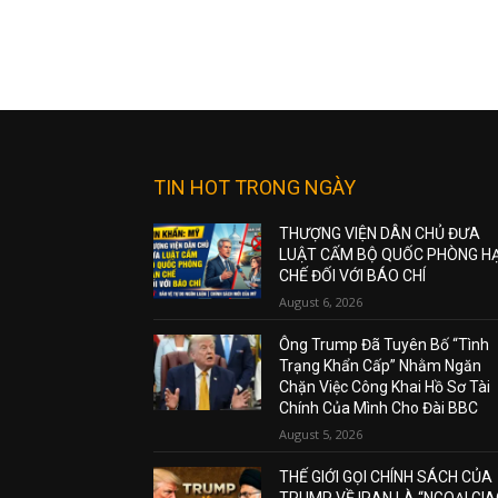
TIN HOT TRONG NGÀY
THƯỢNG VIỆN DÂN CHỦ ĐƯA
LUẬT CẤM BỘ QUỐC PHÒNG H
CHẾ ĐỐI VỚI BÁO CHÍ
August 6, 2026
Ông Trump Đã Tuyên Bố “Tình
Trạng Khẩn Cấp” Nhằm Ngăn
Chặn Việc Công Khai Hồ Sơ Tài
Chính Của Mình Cho Đài BBC
August 5, 2026
THẾ GIỚI GỌI CHÍNH SÁCH CỦA