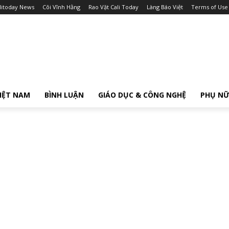
litoday News
Cõi Vĩnh Hằng
Rao Vặt Cali Today
Làng Báo Việt
Terms of Use
IỆT NAM
BÌNH LUẬN
GIÁO DỤC & CÔNG NGHỆ
PHỤ N