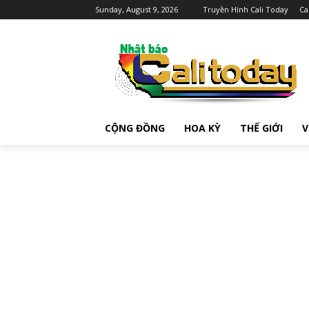
Sunday, August 9, 2026
Truyền Hình Cali Today
Ca
CỘNG ĐỒNG
HOA KỲ
THẾ GIỚI
V