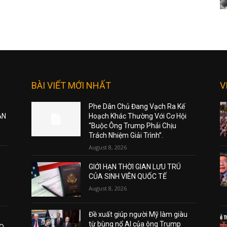
BÀI VIẾT MỚI NHẤT
V
Phe Dân Chủ Đang Vạch Ra Kế
ẠN
Hoạch Khác Thường Với Cơ Hội
“Buộc Ông Trump Phải Chịu
Trách Nhiệm Giải Trình”.
August 8, 2026
GIỚI HẠN THỜI GIAN LƯU TRÚ
CỦA SINH VIÊN QUỐC TẾ
August 8, 2026
Đề xuất giúp người Mỹ làm giàu
từ bùng nổ AI của ông Trump