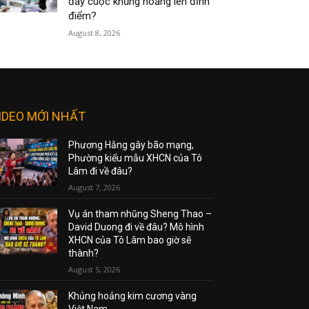
đẩy cuộc khủng hoảng lên đỉnh
điểm?
August 8, 2026
IDEO MỚI NHẤT
Phương Hằng gây bão mạng,
Phường kiểu mẫu XHCN của Tô
Lâm đi về đâu?
August 7, 2026
Vụ án tham nhũng Sheng Thao –
David Duong đi về đâu? Mô hình
XHCN của Tô Lâm bao giờ sẽ
thành?
August 5, 2026
Khủng hoảng kim cương vàng