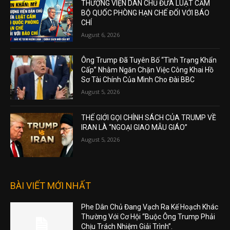
THƯỢNG VIỆN DÂN CHỦ ĐƯA LUẬT CẤM
BỘ QUỐC PHÒNG HẠN CHẾ ĐỐI VỚI BÁO
CHÍ
August 6, 2026
Ông Trump Đã Tuyên Bố “Tình Trạng Khẩn
Cấp” Nhằm Ngăn Chặn Việc Công Khai Hồ
Sơ Tài Chính Của Mình Cho Đài BBC
August 5, 2026
THẾ GIỚI GỌI CHÍNH SÁCH CỦA TRUMP VỀ
IRAN LÀ “NGOẠI GIAO MẪU GIÁO”
August 5, 2026
BÀI VIẾT MỚI NHẤT
Phe Dân Chủ Đang Vạch Ra Kế Hoạch Khác
Thường Với Cơ Hội “Buộc Ông Trump Phải
Chịu Trách Nhiệm Giải Trình”.