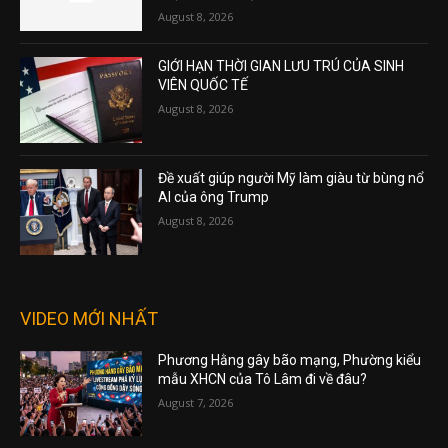
August 8, 2026
GIỚI HẠN THỜI GIAN LƯU TRÚ CỦA SINH
VIÊN QUỐC TẾ
August 8, 2026
Đề xuất giúp người Mỹ làm giàu từ bùng nổ
AI của ông Trump
August 8, 2026
VIDEO MỚI NHẤT
Phương Hằng gây bão mạng, Phường kiểu
mẫu XHCN của Tô Lâm đi về đâu?
August 7, 2026