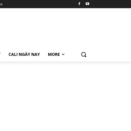
se
Ữ
CALI NGÀY NAY
MORE