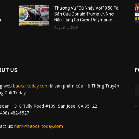
Thương Vụ “Cú Nhảy Vọt” X50 Tài
Sản Của Donald Trump Jr. Nhờ
m
Nền Tảng Cá Cược Polymarket
August 6, 2026
OUT US
F
ng web
baocalitoday.com
là sản phẩm của Hệ Thống Truyền
g Cali Today
soạn: 1310 Tully Road #109, San Jose, CA 95122
Te
 (408) 482-6527
act us:
nam@baocalitoday.com