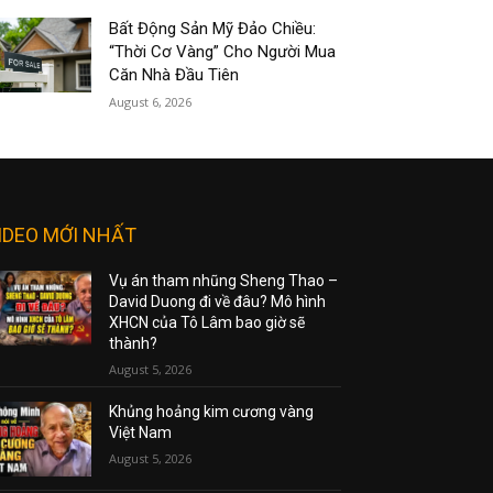
Bất Động Sản Mỹ Đảo Chiều:
“Thời Cơ Vàng” Cho Người Mua
Căn Nhà Đầu Tiên
August 6, 2026
IDEO MỚI NHẤT
Vụ án tham nhũng Sheng Thao –
David Duong đi về đâu? Mô hình
XHCN của Tô Lâm bao giờ sẽ
thành?
August 5, 2026
Khủng hoảng kim cương vàng
Việt Nam
August 5, 2026