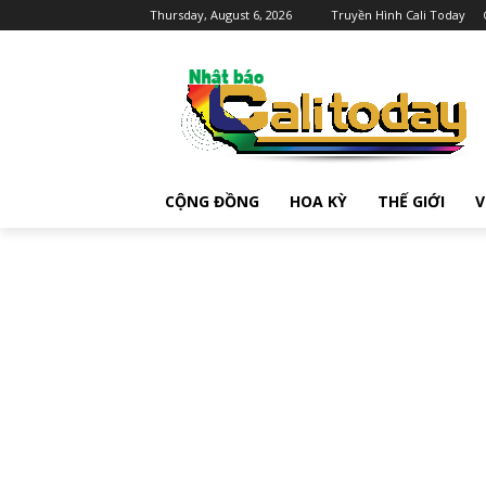
Thursday, August 6, 2026
Truyền Hình Cali Today
CỘNG ĐỒNG
HOA KỲ
THẾ GIỚI
V