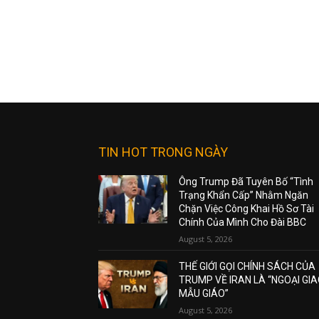
TIN HOT TRONG NGÀY
Ông Trump Đã Tuyên Bố “Tình
Trạng Khẩn Cấp” Nhằm Ngăn
Chặn Việc Công Khai Hồ Sơ Tài
Chính Của Mình Cho Đài BBC
August 5, 2026
THẾ GIỚI GỌI CHÍNH SÁCH CỦA
TRUMP VỀ IRAN LÀ “NGOẠI GI
MẪU GIÁO”
August 5, 2026