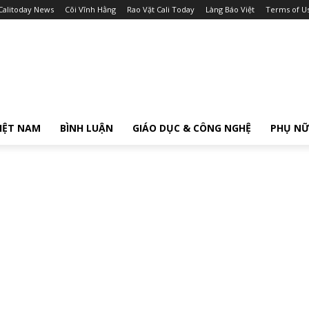
Calitoday News
Cõi Vĩnh Hằng
Rao Vặt Cali Today
Làng Báo Việt
Terms of U
IỆT NAM
BÌNH LUẬN
GIÁO DỤC & CÔNG NGHỆ
PHỤ N