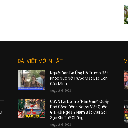
BÀI VIẾT MỚI NHẤT
V
Người Đàn Bà Ủng Hộ Trump Bật
Khóc Nức Nở Trước Mặt Các Con
Của Mình
August 6, 2026
CSVN Lại Dở Trò “Nắn Gân!” Quấy
Phá Cộng Đồng Người Việt Quốc
AO
Gia Hải Ngoại? Nam Bắc Cali Sôi
Sục Khí Thế Chống...
August 6, 2026