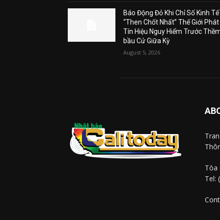
Báo Động Đỏ Khi Chỉ Số Kinh Tế
“Then Chốt Nhất” Thế Giới Phát
Tín Hiệu Nguy Hiểm Trước Thề
bầu Cử Giữa Kỳ
August 5, 2026
AB
Tra
Thôn
Tòa 
Tel:
Cont