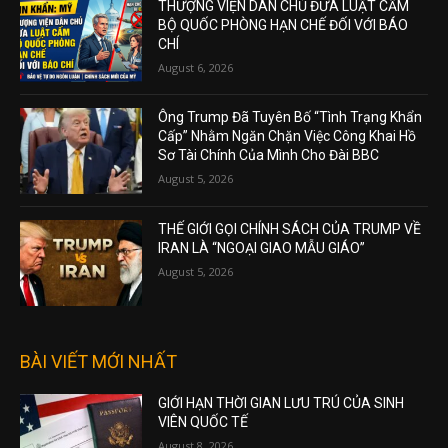
THƯỢNG VIỆN DÂN CHỦ ĐƯA LUẬT CẤM
BỘ QUỐC PHÒNG HẠN CHẾ ĐỐI VỚI BÁO
CHÍ
August 6, 2026
Ông Trump Đã Tuyên Bố “Tình Trạng Khẩn
Cấp” Nhằm Ngăn Chặn Việc Công Khai Hồ
Sơ Tài Chính Của Mình Cho Đài BBC
August 5, 2026
THẾ GIỚI GỌI CHÍNH SÁCH CỦA TRUMP VỀ
IRAN LÀ “NGOẠI GIAO MẪU GIÁO”
August 5, 2026
BÀI VIẾT MỚI NHẤT
GIỚI HẠN THỜI GIAN LƯU TRÚ CỦA SINH
VIÊN QUỐC TẾ
August 8, 2026