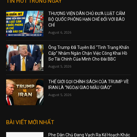
TIN HOT TRONG NGÀY
THƯỢNG VIỆN DÂN CHỦ ĐƯA LUẬT CẤM
BỘ QUỐC PHÒNG HẠN CHẾ ĐỐI VỚI BÁO
CHÍ
August 6, 2026
Ông Trump Đã Tuyên Bố “Tình Trạng Khẩn
Cấp” Nhằm Ngăn Chặn Việc Công Khai Hồ
Sơ Tài Chính Của Mình Cho Đài BBC
August 5, 2026
THẾ GIỚI GỌI CHÍNH SÁCH CỦA TRUMP VỀ
IRAN LÀ “NGOẠI GIAO MẪU GIÁO”
August 5, 2026
BÀI VIẾT MỚI NHẤT
Phe Dân Chủ Đang Vạch Ra Kế Hoạch Khác