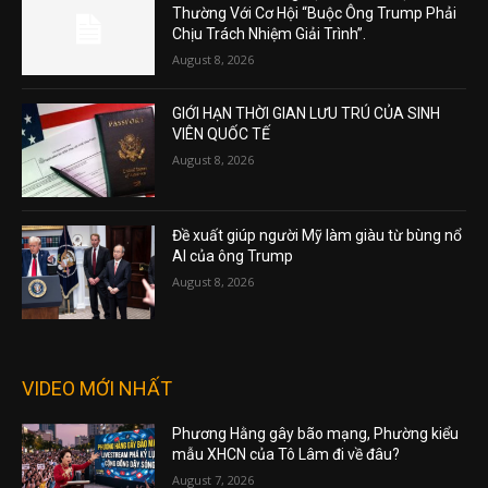
Thường Với Cơ Hội “Buộc Ông Trump Phải
Chịu Trách Nhiệm Giải Trình”.
August 8, 2026
GIỚI HẠN THỜI GIAN LƯU TRÚ CỦA SINH
VIÊN QUỐC TẾ
August 8, 2026
Đề xuất giúp người Mỹ làm giàu từ bùng nổ
AI của ông Trump
August 8, 2026
VIDEO MỚI NHẤT
Phương Hằng gây bão mạng, Phường kiểu
mẫu XHCN của Tô Lâm đi về đâu?
August 7, 2026