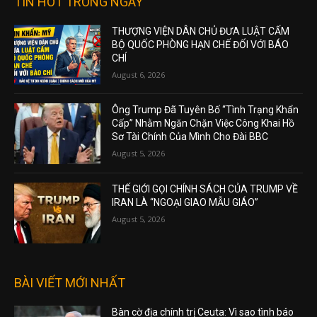
TIN HOT TRONG NGÀY
THƯỢNG VIỆN DÂN CHỦ ĐƯA LUẬT CẤM
BỘ QUỐC PHÒNG HẠN CHẾ ĐỐI VỚI BÁO
CHÍ
August 6, 2026
Ông Trump Đã Tuyên Bố “Tình Trạng Khẩn
Cấp” Nhằm Ngăn Chặn Việc Công Khai Hồ
Sơ Tài Chính Của Mình Cho Đài BBC
August 5, 2026
THẾ GIỚI GỌI CHÍNH SÁCH CỦA TRUMP VỀ
IRAN LÀ “NGOẠI GIAO MẪU GIÁO”
August 5, 2026
BÀI VIẾT MỚI NHẤT
Bàn cờ địa chính trị Ceuta: Vì sao tình báo