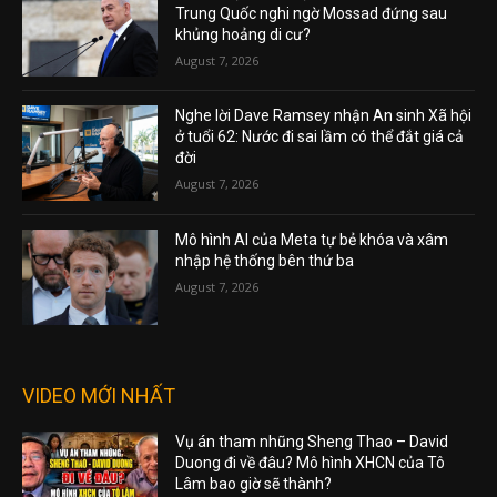
Trung Quốc nghi ngờ Mossad đứng sau
khủng hoảng di cư?
August 7, 2026
Nghe lời Dave Ramsey nhận An sinh Xã hội
ở tuổi 62: Nước đi sai lầm có thể đắt giá cả
đời
August 7, 2026
Mô hình AI của Meta tự bẻ khóa và xâm
nhập hệ thống bên thứ ba
August 7, 2026
VIDEO MỚI NHẤT
Vụ án tham nhũng Sheng Thao – David
Duong đi về đâu? Mô hình XHCN của Tô
Lâm bao giờ sẽ thành?