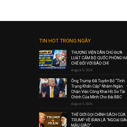
TIN HOT TRONG NGÀY
THƯỢNG VIỆN DÂN CHỦ ĐƯA
LUẬT CẤM BỘ QUỐC PHÒNG H
CHẾ ĐỐI VỚI BÁO CHÍ
August 6, 2026
Ông Trump Đã Tuyên Bố “Tình
Trạng Khẩn Cấp” Nhằm Ngăn
Chặn Việc Công Khai Hồ Sơ Tài
Chính Của Mình Cho Đài BBC
August 5, 2026
THẾ GIỚI GỌI CHÍNH SÁCH CỦA
TRUMP VỀ IRAN LÀ “NGOẠI GI
MẪU GIÁO”