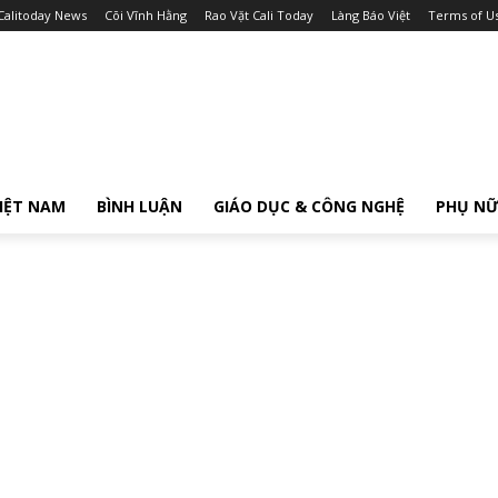
Calitoday News
Cõi Vĩnh Hằng
Rao Vặt Cali Today
Làng Báo Việt
Terms of U
IỆT NAM
BÌNH LUẬN
GIÁO DỤC & CÔNG NGHỆ
PHỤ N