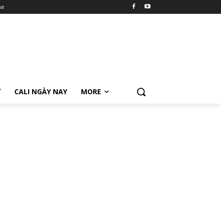
se
Ữ
CALI NGÀY NAY
MORE