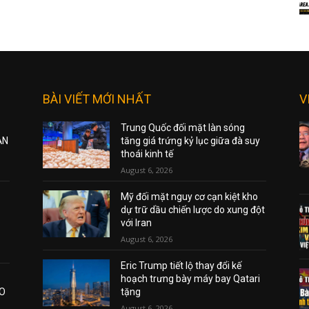
BÀI VIẾT MỚI NHẤT
V
Trung Quốc đối mặt làn sóng
ẠN
tăng giá trứng kỷ lục giữa đà suy
thoái kinh tế
August 6, 2026
Mỹ đối mặt nguy cơ cạn kiệt kho
dự trữ dầu chiến lược do xung đột
với Iran
August 6, 2026
Eric Trump tiết lộ thay đổi kế
hoạch trưng bày máy bay Qatari
AO
tặng
August 6, 2026