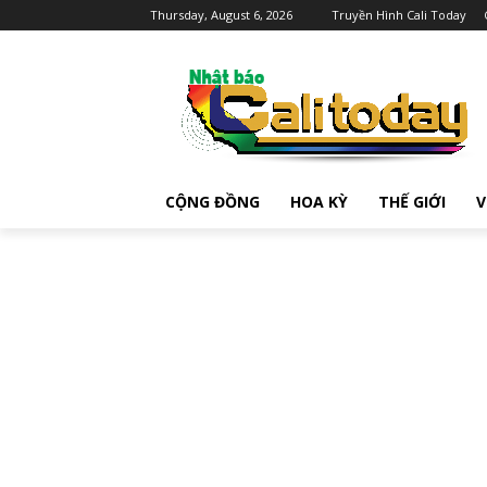
Thursday, August 6, 2026
Truyền Hình Cali Today
CỘNG ĐỒNG
HOA KỲ
THẾ GIỚI
V