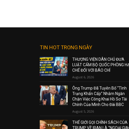
TIN HOT TRONG NGÀY
THƯỢNG VIỆN DÂN CHỦ ĐƯA
LUẬT CẤM BỘ QUỐC PHÒNG H
CHẾ ĐỐI VỚI BÁO CHÍ
August 6, 2026
Ông Trump Đã Tuyên Bố “Tình
Trạng Khẩn Cấp” Nhằm Ngăn
Chặn Việc Công Khai Hồ Sơ Tài
Chính Của Mình Cho Đài BBC
August 5, 2026
THẾ GIỚI GỌI CHÍNH SÁCH CỦA
TRUMP VỀ IRAN LÀ “NGOẠI GI