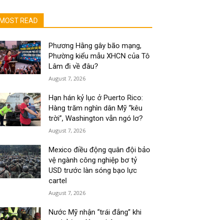
MOST READ
Phương Hằng gây bão mạng,
Phường kiểu mẫu XHCN của Tô
Lâm đi về đâu?
August 7, 2026
Hạn hán kỷ lục ở Puerto Rico:
Hàng trăm nghìn dân Mỹ “kêu
trời”, Washington vẫn ngó lơ?
August 7, 2026
Mexico điều động quân đội bảo
vệ ngành công nghiệp bơ tỷ
USD trước làn sóng bạo lực
cartel
August 7, 2026
Nước Mỹ nhận “trái đắng” khi