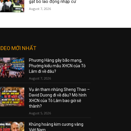
gạt bỏ lao động nhập cư
August 7, 2026
IDEO MỚI NHẤT
Phương Hằng gây bão mạng,
Phường kiểu mẫu XHCN của Tô
Lâm đi về đâu?
August 7, 2026
Vụ án tham nhũng Sheng Thao –
David Duong đi về đâu? Mô hình
XHCN của Tô Lâm bao giờ sẽ
thành?
August 5, 2026
Khủng hoảng kim cương vàng
Việt Nam