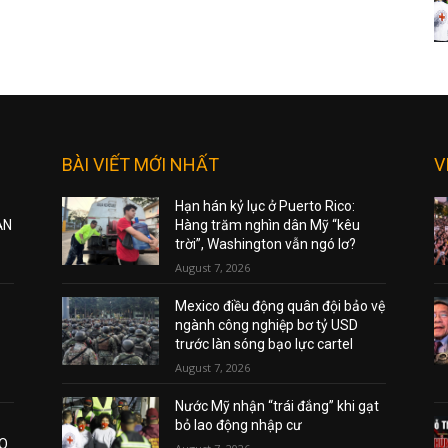
BÀI VIẾT MỚI NHẤT
V
Hạn hán kỷ lục ở Puerto Rico:
ẠN
Hàng trăm nghìn dân Mỹ “kêu
trời”, Washington vẫn ngó lơ?
August 7, 2026
Mexico điều động quân đội bảo vệ
ngành công nghiệp bơ tỷ USD
trước làn sóng bạo lực cartel
August 7, 2026
Nước Mỹ nhận “trái đắng” khi gạt
bỏ lao động nhập cư
AO