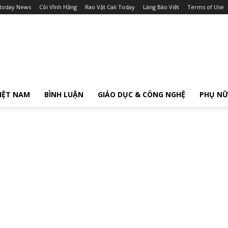
itoday News
Cõi Vĩnh Hằng
Rao Vặt Cali Today
Làng Báo Việt
Terms of Use
IỆT NAM
BÌNH LUẬN
GIÁO DỤC & CÔNG NGHỆ
PHỤ N