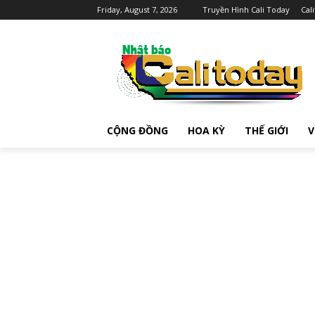
Friday, August 7, 2026
Truyền Hình Cali Today
Cal
CỘNG ĐỒNG
HOA KỲ
THẾ GIỚI
V