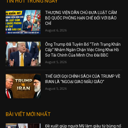
TIN HOT TRONG NGÀY
THƯỢNG VIỆN DÂN CHỦ ĐƯA LUẬT CẤM
BỘ QUỐC PHÒNG HẠN CHẾ ĐỐI VỚI BÁO
CHÍ
August 6, 2026
Ông Trump Đã Tuyên Bố “Tình Trạng Khẩn
Cấp” Nhằm Ngăn Chặn Việc Công Khai Hồ
Sơ Tài Chính Của Mình Cho Đài BBC
August 5, 2026
THẾ GIỚI GỌI CHÍNH SÁCH CỦA TRUMP VỀ
IRAN LÀ “NGOẠI GIAO MẪU GIÁO”
August 5, 2026
BÀI VIẾT MỚI NHẤT
Đề xuất giúp người Mỹ làm giàu từ bùng nổ