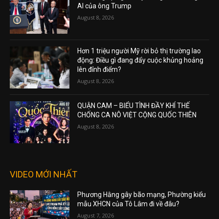
AI của ông Trump
August 8, 2026
Hơn 1 triệu người Mỹ rời bỏ thị trường lao
động: Điều gì đang đẩy cuộc khủng hoảng
lên đỉnh điểm?
August 8, 2026
QUẬN CAM – BIỂU TÌNH ĐẦY KHÍ THẾ
CHỐNG CA NÔ VIỆT CỘNG QUỐC THIÊN
August 8, 2026
VIDEO MỚI NHẤT
Phương Hằng gây bão mạng, Phường kiểu
mẫu XHCN của Tô Lâm đi về đâu?
August 7, 2026