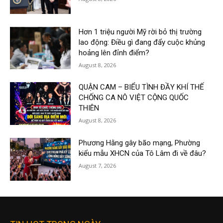
Hơn 1 triệu người Mỹ rời bỏ thị trường
lao động: Điều gì đang đẩy cuộc khủng
hoảng lên đỉnh điểm?
August 8, 2026
QUẬN CAM – BIỂU TÌNH ĐẦY KHÍ THẾ
CHỐNG CA NÔ VIỆT CỘNG QUỐC
THIÊN
August 8, 2026
Phương Hằng gây bão mạng, Phường
kiểu mẫu XHCN của Tô Lâm đi về đâu?
August 7, 2026