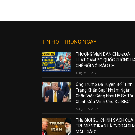
TIN HOT TRONG NGÀY
THƯỢNG VIỆN DÂN CHỦ ĐƯA
LUẬT CẤM BỘ QUỐC PHÒNG H
CHẾ ĐỐI VỚI BÁO CHÍ
August 6, 2026
Ông Trump Đã Tuyên Bố “Tình
Trạng Khẩn Cấp” Nhằm Ngăn
Chặn Việc Công Khai Hồ Sơ Tài
Chính Của Mình Cho Đài BBC
August 5, 2026
THẾ GIỚI GỌI CHÍNH SÁCH CỦA
TRUMP VỀ IRAN LÀ “NGOẠI GI
MẪU GIÁO”