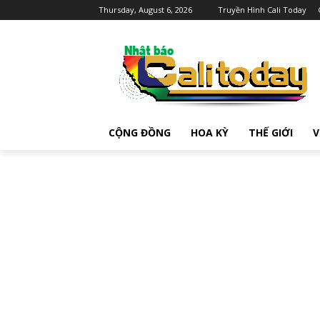
Thursday, August 6, 2026
Truyền Hình Cali Today
CỘNG ĐỒNG
HOA KỲ
THẾ GIỚI
V