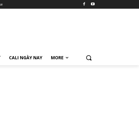
se
Ữ
CALI NGÀY NAY
MORE