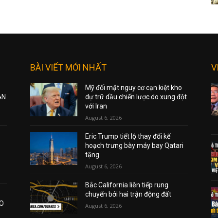
BÀI VIẾT MỚI NHẤT
V
Mỹ đối mặt nguy cơ cạn kiệt kho
ẠN
dự trữ dầu chiến lược do xung đột
với Iran
August 6, 2026
Eric Trump tiết lộ thay đổi kế
hoạch trưng bày máy bay Qatari
tặng
August 6, 2026
Bắc California liên tiếp rung
chuyển bởi hai trận động đất
AO
August 6, 2026