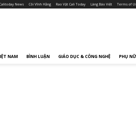
Calitoday News
Cõi Vĩnh Hằng
Rao Vặt Cali Today
Làng Báo Việt
Terms of U
IỆT NAM
BÌNH LUẬN
GIÁO DỤC & CÔNG NGHỆ
PHỤ N