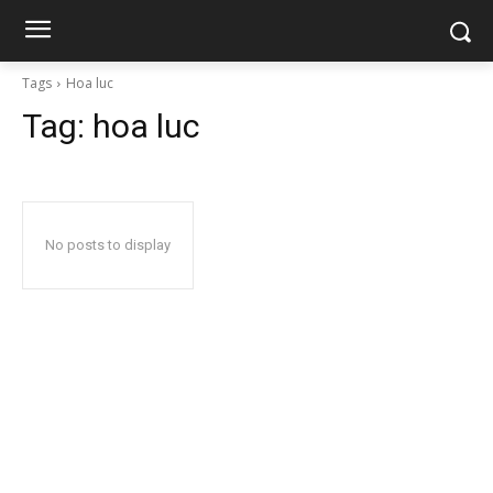
Tags
Hoa luc
Tag:
hoa luc
No posts to display