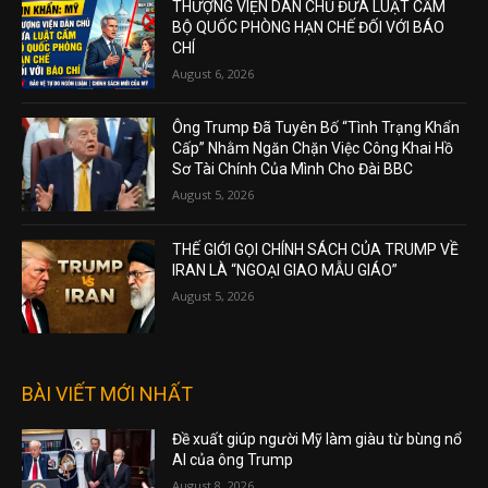
THƯỢNG VIỆN DÂN CHỦ ĐƯA LUẬT CẤM
BỘ QUỐC PHÒNG HẠN CHẾ ĐỐI VỚI BÁO
CHÍ
August 6, 2026
Ông Trump Đã Tuyên Bố “Tình Trạng Khẩn
Cấp” Nhằm Ngăn Chặn Việc Công Khai Hồ
Sơ Tài Chính Của Mình Cho Đài BBC
August 5, 2026
THẾ GIỚI GỌI CHÍNH SÁCH CỦA TRUMP VỀ
IRAN LÀ “NGOẠI GIAO MẪU GIÁO”
August 5, 2026
BÀI VIẾT MỚI NHẤT
Đề xuất giúp người Mỹ làm giàu từ bùng nổ
AI của ông Trump
August 8, 2026