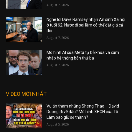
August 7, 2026
Nghe lời Dave Ramsey nhận An sinh Xã hội
ở tuổi 62: Nước đi sai lầm có thể đắt giá cả
đời
August 7, 2026
Mô hình AI của Meta tự bẻ khóa và xâm
nhập hệ thống bên thứ ba
August 7, 2026
VIDEO MỚI NHẤT
Vụ án tham nhũng Sheng Thao – David
Duong đi về đâu? Mô hình XHCN của Tô
Lâm bao giờ sẽ thành?
August 5, 2026