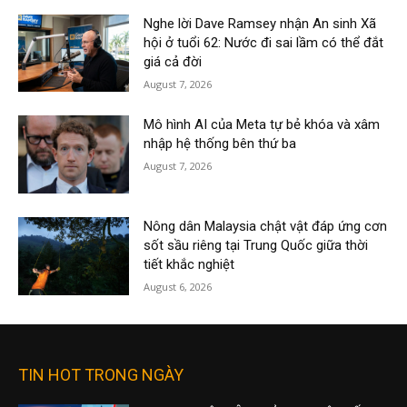
Nghe lời Dave Ramsey nhận An sinh Xã
hội ở tuổi 62: Nước đi sai lầm có thể đắt
giá cả đời
August 7, 2026
Mô hình AI của Meta tự bẻ khóa và xâm
nhập hệ thống bên thứ ba
August 7, 2026
Nông dân Malaysia chật vật đáp ứng cơn
sốt sầu riêng tại Trung Quốc giữa thời
tiết khắc nghiệt
August 6, 2026
TIN HOT TRONG NGÀY