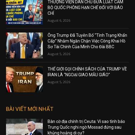
THƯỢNG VIỆN DÂN CHỦ ĐƯA LUẬT CẤM
BỘ QUỐC PHÒNG HẠN CHẾ ĐỐI VỚI BÁO
CHÍ
August 6, 2026
Ông Trump Đã Tuyên Bố “Tình Trạng Khẩn
Cấp” Nhằm Ngăn Chặn Việc Công Khai Hồ
Sơ Tài Chính Của Mình Cho Đài BBC
August 5, 2026
THẾ GIỚI GỌI CHÍNH SÁCH CỦA TRUMP VỀ
IRAN LÀ “NGOẠI GIAO MẪU GIÁO”
August 5, 2026
BÀI VIẾT MỚI NHẤT
Bàn cờ địa chính trị Ceuta: Vì sao tình báo
Trung Quốc nghi ngờ Mossad đứng sau
khủng hoảng di cư?