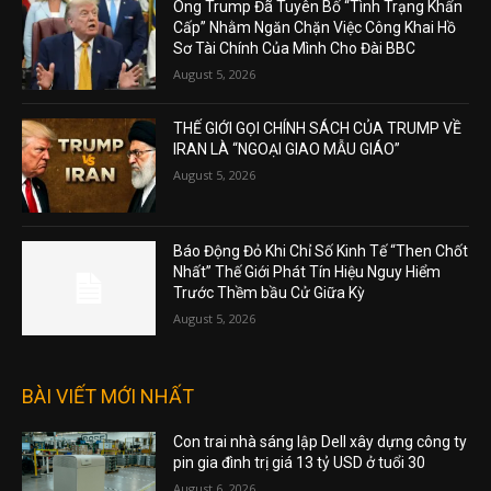
Ông Trump Đã Tuyên Bố “Tình Trạng Khẩn
Cấp” Nhằm Ngăn Chặn Việc Công Khai Hồ
Sơ Tài Chính Của Mình Cho Đài BBC
August 5, 2026
THẾ GIỚI GỌI CHÍNH SÁCH CỦA TRUMP VỀ
IRAN LÀ “NGOẠI GIAO MẪU GIÁO”
August 5, 2026
Báo Động Đỏ Khi Chỉ Số Kinh Tế “Then Chốt
Nhất” Thế Giới Phát Tín Hiệu Nguy Hiểm
Trước Thềm bầu Cử Giữa Kỳ
August 5, 2026
BÀI VIẾT MỚI NHẤT
Con trai nhà sáng lập Dell xây dựng công ty
pin gia đình trị giá 13 tỷ USD ở tuổi 30
August 6, 2026