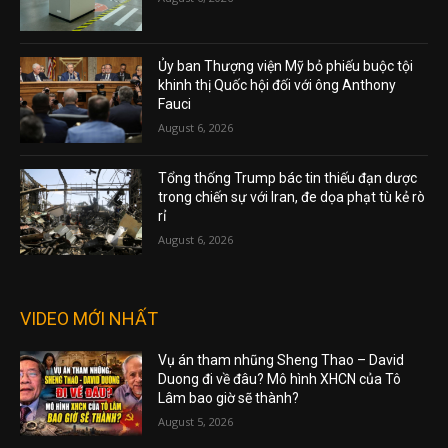
Ủy ban Thượng viện Mỹ bỏ phiếu buộc tội
khinh thị Quốc hội đối với ông Anthony
Fauci
August 6, 2026
Tổng thống Trump bác tin thiếu đạn dược
trong chiến sự với Iran, đe dọa phạt tù kẻ rò
rỉ
August 6, 2026
VIDEO MỚI NHẤT
Vụ án tham nhũng Sheng Thao – David
Duong đi về đâu? Mô hình XHCN của Tô
Lâm bao giờ sẽ thành?
August 5, 2026