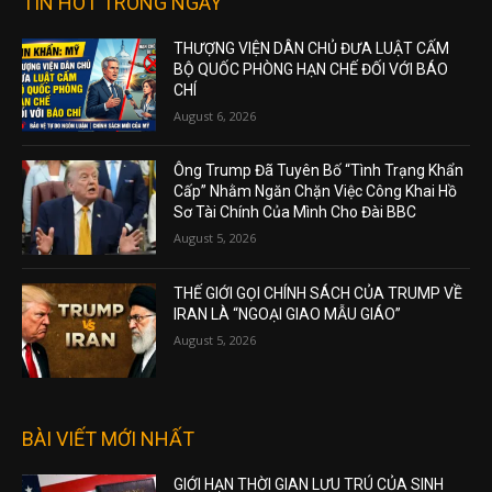
TIN HOT TRONG NGÀY
THƯỢNG VIỆN DÂN CHỦ ĐƯA LUẬT CẤM
BỘ QUỐC PHÒNG HẠN CHẾ ĐỐI VỚI BÁO
CHÍ
August 6, 2026
Ông Trump Đã Tuyên Bố “Tình Trạng Khẩn
Cấp” Nhằm Ngăn Chặn Việc Công Khai Hồ
Sơ Tài Chính Của Mình Cho Đài BBC
August 5, 2026
THẾ GIỚI GỌI CHÍNH SÁCH CỦA TRUMP VỀ
IRAN LÀ “NGOẠI GIAO MẪU GIÁO”
August 5, 2026
BÀI VIẾT MỚI NHẤT
GIỚI HẠN THỜI GIAN LƯU TRÚ CỦA SINH