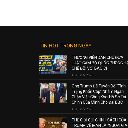
TIN HOT TRONG NGÀY
THƯỢNG VIỆN DÂN CHỦ ĐƯA
LUẬT CẤM BỘ QUỐC PHÒNG H
CHẾ ĐỐI VỚI BÁO CHÍ
August 6, 2026
Ông Trump Đã Tuyên Bố “Tình
Trạng Khẩn Cấp” Nhằm Ngăn
Chặn Việc Công Khai Hồ Sơ Tài
Chính Của Mình Cho Đài BBC
August 5, 2026
THẾ GIỚI GỌI CHÍNH SÁCH CỦA
TRUMP VỀ IRAN LÀ “NGOẠI GI