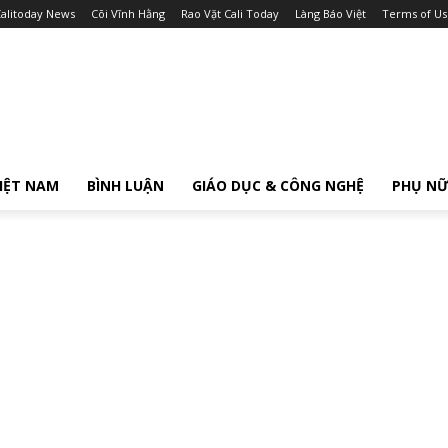
alitoday News
Cõi Vĩnh Hằng
Rao Vặt Cali Today
Làng Báo Việt
Terms of Us
IỆT NAM
BÌNH LUẬN
GIÁO DỤC & CÔNG NGHỆ
PHỤ N