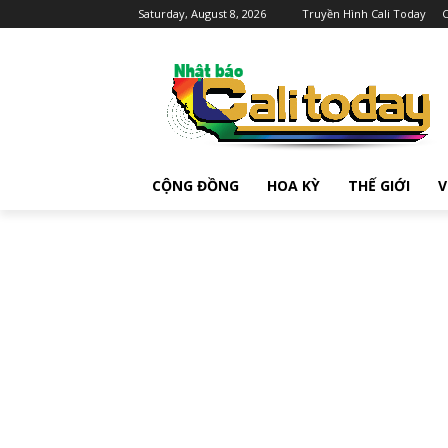
Saturday, August 8, 2026
Truyền Hình Cali Today
C
CỘNG ĐỒNG
HOA KỲ
THẾ GIỚI
V