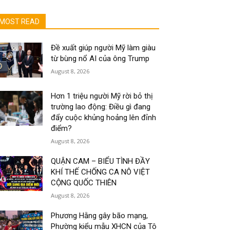
MOST READ
Đề xuất giúp người Mỹ làm giàu
từ bùng nổ AI của ông Trump
August 8, 2026
Hơn 1 triệu người Mỹ rời bỏ thị
trường lao động: Điều gì đang
đẩy cuộc khủng hoảng lên đỉnh
điểm?
August 8, 2026
QUẬN CAM – BIỂU TÌNH ĐẦY
KHÍ THẾ CHỐNG CA NÔ VIỆT
CỘNG QUỐC THIÊN
August 8, 2026
Phương Hằng gây bão mạng,
Phường kiểu mẫu XHCN của Tô