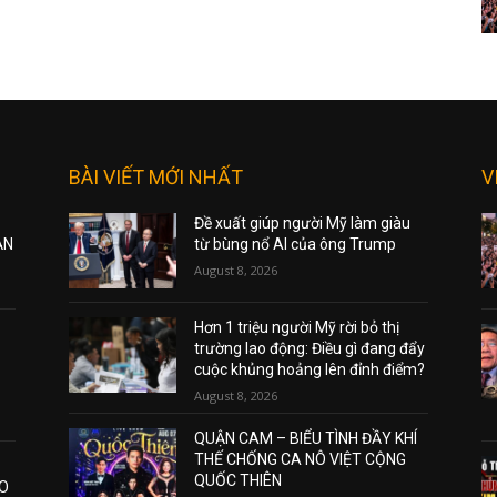
BÀI VIẾT MỚI NHẤT
V
Đề xuất giúp người Mỹ làm giàu
ẠN
từ bùng nổ AI của ông Trump
August 8, 2026
Hơn 1 triệu người Mỹ rời bỏ thị
trường lao động: Điều gì đang đẩy
cuộc khủng hoảng lên đỉnh điểm?
August 8, 2026
QUẬN CAM – BIỂU TÌNH ĐẦY KHÍ
THẾ CHỐNG CA NÔ VIỆT CỘNG
QUỐC THIÊN
AO