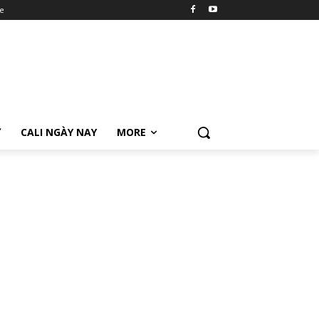
e
Ữ
CALI NGÀY NAY
MORE