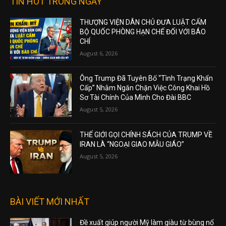
TIN HOT TRONG NGÀY
THƯỢNG VIỆN DÂN CHỦ ĐƯA LUẬT CẤM
BỘ QUỐC PHÒNG HẠN CHẾ ĐỐI VỚI BÁO
CHÍ
August 6, 2026
Ông Trump Đã Tuyên Bố “Tình Trạng Khẩn
Cấp” Nhằm Ngăn Chặn Việc Công Khai Hồ
Sơ Tài Chính Của Mình Cho Đài BBC
August 5, 2026
THẾ GIỚI GỌI CHÍNH SÁCH CỦA TRUMP VỀ
IRAN LÀ “NGOẠI GIAO MẪU GIÁO”
August 5, 2026
BÀI VIẾT MỚI NHẤT
Đề xuất giúp người Mỹ làm giàu từ bùng nổ