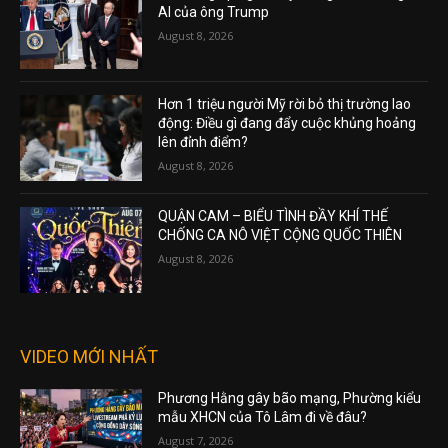
AI của ông Trump
August 8, 2026
Hơn 1 triệu người Mỹ rời bỏ thị trường lao
động: Điều gì đang đẩy cuộc khủng hoảng
lên đỉnh điểm?
August 8, 2026
QUẬN CAM – BIỂU TÌNH ĐẦY KHÍ THẾ
CHỐNG CA NÔ VIỆT CỘNG QUỐC THIÊN
August 8, 2026
VIDEO MỚI NHẤT
Phương Hằng gây bão mạng, Phường kiểu
mẫu XHCN của Tô Lâm đi về đâu?
August 7, 2026