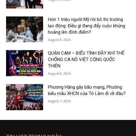
Hơn 1 triệu người Mỹ rời bỏ thị trường
lao động: Điều gì đang đẩy cuộc khủng
hoảng lên đỉnh điểm?
August 8, 2026
QUẬN CAM – BIỂU TÌNH ĐẦY KHÍ THẾ
CHỐNG CA NÔ VIỆT CỘNG QUỐC
THIÊN
August 8, 2026
Phương Hằng gây bão mạng, Phường
kiểu mẫu XHCN của Tô Lâm đi về đâu?
August 7, 2026