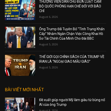
THƯỢNG VIỆN DÂN CHỦ ĐƯA LUẬT CẤM
BỘ QUỐC PHÒNG HẠN CHẾ ĐỐI VỚI BÁO
CHÍ
August 6, 2026
Ông Trump Đã Tuyên Bố “Tình Trạng Khẩn
Cấp” Nhằm Ngăn Chặn Việc Công Khai Hồ
Sơ Tài Chính Của Mình Cho Đài BBC
August 5, 2026
THẾ GIỚI GỌI CHÍNH SÁCH CỦA TRUMP VỀ
IRAN LÀ “NGOẠI GIAO MẪU GIÁO”
August 5, 2026
BÀI VIẾT MỚI NHẤT
Đề xuất giúp người Mỹ làm giàu từ bùng nổ
AI của ông Trump
August 8, 2026