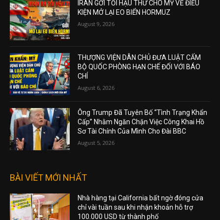
IRAN GỞI TỐI HẬU THƯ CHO MỸ VỀ ĐIỀU
KIỆN MỞ LẠI EO BIỂN HORMUZ
August 9, 2026
THƯỢNG VIỆN DÂN CHỦ ĐƯA LUẬT CẤM
BỘ QUỐC PHÒNG HẠN CHẾ ĐỐI VỚI BÁO
CHÍ
August 6, 2026
Ông Trump Đã Tuyên Bố “Tình Trạng Khẩn
Cấp” Nhằm Ngăn Chặn Việc Công Khai Hồ
Sơ Tài Chính Của Mình Cho Đài BBC
August 5, 2026
BÀI VIẾT MỚI NHẤT
Nhà hàng tại California bất ngờ đóng cửa
chỉ vài tuần sau khi nhận khoản hỗ trợ
100.000 USD từ thành phố