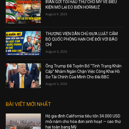
IRAN GỞI TỐI HẬU THƯ CHO MỸ VỀ ĐIỀU
KIỆN MỞ LẠI EO BIỂN HORMUZ
August 9, 2026
THƯỢNG VIỆN DÂN CHỦ ĐƯA LUẬT CẤM
BỘ QUỐC PHÒNG HẠN CHẾ ĐỐI VỚI BÁO
CHÍ
August 6, 2026
Ông Trump Đã Tuyên Bố “Tình Trạng Khẩn
Cấp” Nhằm Ngăn Chặn Việc Công Khai Hồ
Sơ Tài Chính Của Mình Cho Đài BBC
August 5, 2026
BÀI VIẾT MỚI NHẤT
Hộ gia đình California tiêu tốn 34.000 USD
mỗi năm cho hóa đơn sinh hoạt — cao thứ
hai toàn bang Mỹ