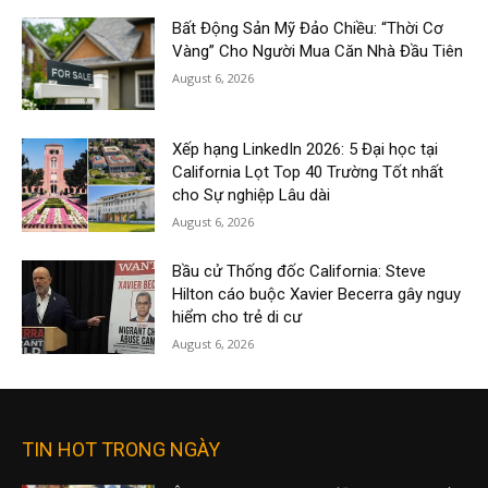
Bất Động Sản Mỹ Đảo Chiều: “Thời Cơ
Vàng” Cho Người Mua Căn Nhà Đầu Tiên
August 6, 2026
Xếp hạng LinkedIn 2026: 5 Đại học tại
California Lọt Top 40 Trường Tốt nhất
cho Sự nghiệp Lâu dài
August 6, 2026
Bầu cử Thống đốc California: Steve
Hilton cáo buộc Xavier Becerra gây nguy
hiểm cho trẻ di cư
August 6, 2026
TIN HOT TRONG NGÀY