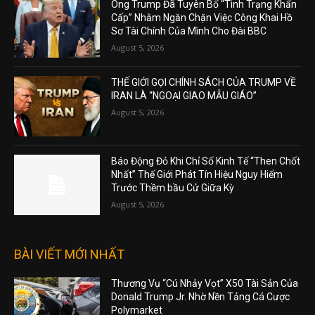
Ông Trump Đã Tuyên Bố “Tình Trạng Khẩn
Cấp” Nhằm Ngăn Chặn Việc Công Khai Hồ
Sơ Tài Chính Của Mình Cho Đài BBC
August 5, 2026
THẾ GIỚI GỌI CHÍNH SÁCH CỦA TRUMP VỀ
IRAN LÀ “NGOẠI GIAO MẪU GIÁO”
August 5, 2026
Báo Động Đỏ Khi Chỉ Số Kinh Tế “Then Chốt
Nhất” Thế Giới Phát Tín Hiệu Nguy Hiểm
Trước Thềm bầu Cử Giữa Kỳ
August 5, 2026
BÀI VIẾT MỚI NHẤT
Thương Vụ “Cú Nhảy Vọt” X50 Tài Sản Của
Donald Trump Jr. Nhờ Nền Tảng Cá Cược
Polymarket