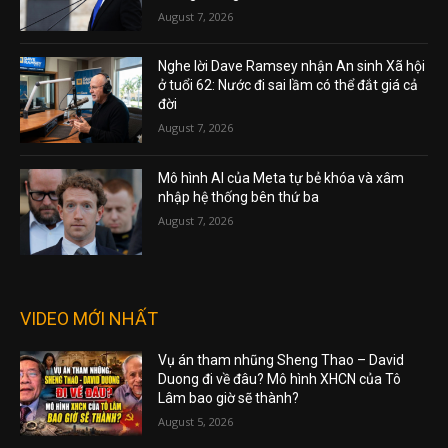
August 7, 2026
Nghe lời Dave Ramsey nhận An sinh Xã hội
ở tuổi 62: Nước đi sai lầm có thể đắt giá cả
đời
August 7, 2026
Mô hình AI của Meta tự bẻ khóa và xâm
nhập hệ thống bên thứ ba
August 7, 2026
VIDEO MỚI NHẤT
Vụ án tham nhũng Sheng Thao – David
Duong đi về đâu? Mô hình XHCN của Tô
Lâm bao giờ sẽ thành?
August 5, 2026