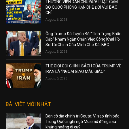
THƯỢNG VIỆN DÂN CHỦ ĐƯA LUẬT CẤM
BỘ QUỐC PHÒNG HẠN CHẾ ĐỐI VỚI BÁO
CHÍ
August 6, 2026
Ông Trump Đã Tuyên Bố “Tình Trạng Khẩn
Cấp” Nhằm Ngăn Chặn Việc Công Khai Hồ
Sơ Tài Chính Của Mình Cho Đài BBC
August 5, 2026
THẾ GIỚI GỌI CHÍNH SÁCH CỦA TRUMP VỀ
IRAN LÀ “NGOẠI GIAO MẪU GIÁO”
August 5, 2026
BÀI VIẾT MỚI NHẤT
Bàn cờ địa chính trị Ceuta: Vì sao tình báo
Trung Quốc nghi ngờ Mossad đứng sau
khủng hoảng di cư?