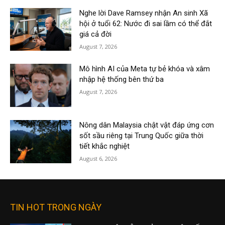
Nghe lời Dave Ramsey nhận An sinh Xã
hội ở tuổi 62: Nước đi sai lầm có thể đắt
giá cả đời
August 7, 2026
Mô hình AI của Meta tự bẻ khóa và xâm
nhập hệ thống bên thứ ba
August 7, 2026
Nông dân Malaysia chật vật đáp ứng cơn
sốt sầu riêng tại Trung Quốc giữa thời
tiết khắc nghiệt
August 6, 2026
TIN HOT TRONG NGÀY