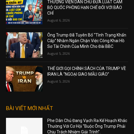
THƯỢNG VIỆN DÂN CHỦ ĐƯA LUẬT CẤM
BỘ QUỐC PHÒNG HẠN CHẾ ĐỐI VỚI BÁO
CHÍ
August 6, 2026
Ông Trump Đã Tuyên Bố “Tình Trạng Khẩn
Cấp” Nhằm Ngăn Chặn Việc Công Khai Hồ
Sơ Tài Chính Của Mình Cho Đài BBC
August 5, 2026
THẾ GIỚI GỌI CHÍNH SÁCH CỦA TRUMP VỀ
IRAN LÀ “NGOẠI GIAO MẪU GIÁO”
August 5, 2026
BÀI VIẾT MỚI NHẤT
Phe Dân Chủ Đang Vạch Ra Kế Hoạch Khác
Thường Với Cơ Hội “Buộc Ông Trump Phải
Chịu Trách Nhiệm Giải Trình”.