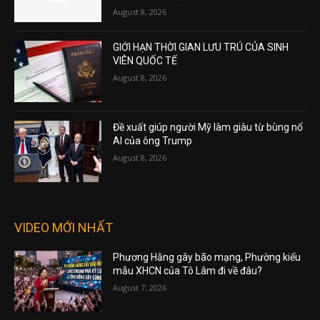
August 8, 2026
GIỚI HẠN THỜI GIAN LƯU TRÚ CỦA SINH
VIÊN QUỐC TẾ
August 8, 2026
Đề xuất giúp người Mỹ làm giàu từ bùng nổ
AI của ông Trump
August 8, 2026
VIDEO MỚI NHẤT
Phương Hằng gây bão mạng, Phường kiểu
mẫu XHCN của Tô Lâm đi về đâu?
August 7, 2026