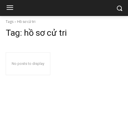
Tags
Hồ sơ cử tri
Tag:
hồ sơ cử tri
No posts to display