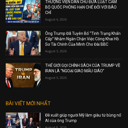
THƯỢNG VIỆN DÂN CHỦ ĐƯA LUẬT CẤM
BỘ QUỐC PHÒNG HẠN CHẾ ĐỐI VỚI BÁO
CHÍ
August 6, 2026
Ông Trump Đã Tuyên Bố “Tình Trạng Khẩn
Cấp” Nhằm Ngăn Chặn Việc Công Khai Hồ
Sơ Tài Chính Của Mình Cho Đài BBC
August 5, 2026
THẾ GIỚI GỌI CHÍNH SÁCH CỦA TRUMP VỀ
IRAN LÀ “NGOẠI GIAO MẪU GIÁO”
August 5, 2026
BÀI VIẾT MỚI NHẤT
Đề xuất giúp người Mỹ làm giàu từ bùng nổ
AI của ông Trump
August 8, 2026