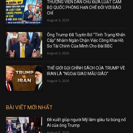
THƯỢNG VIỆN DÂN CHỦ ĐƯA LUẬT CẤM
BỘ QUỐC PHÒNG HẠN CHẾ ĐỐI VỚI BÁO
CHÍ
August 6, 2026
Ông Trump Đã Tuyên Bố “Tình Trạng Khẩn
Cấp” Nhằm Ngăn Chặn Việc Công Khai Hồ
Sơ Tài Chính Của Mình Cho Đài BBC
August 5, 2026
THẾ GIỚI GỌI CHÍNH SÁCH CỦA TRUMP VỀ
IRAN LÀ “NGOẠI GIAO MẪU GIÁO”
August 5, 2026
BÀI VIẾT MỚI NHẤT
Đề xuất giúp người Mỹ làm giàu từ bùng nổ
AI của ông Trump
August 8, 2026