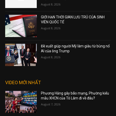
August 8, 2026
GIỚI HẠN THỜI GIAN LƯU TRÚ CỦA SINH
VIÊN QUỐC TẾ
August 8, 2026
Đề xuất giúp người Mỹ làm giàu từ bùng nổ
AI của ông Trump
August 8, 2026
VIDEO MỚI NHẤT
Phương Hằng gây bão mạng, Phường kiểu
mẫu XHCN của Tô Lâm đi về đâu?
August 7, 2026