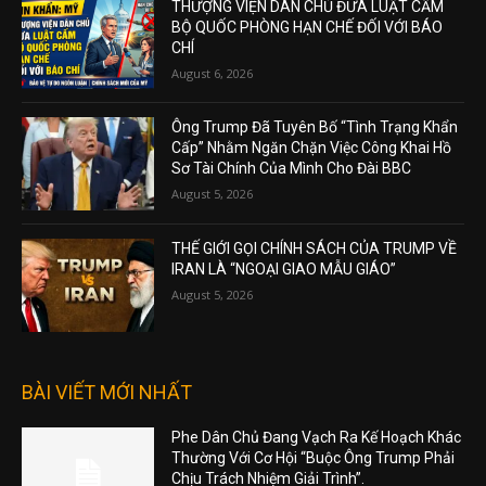
THƯỢNG VIỆN DÂN CHỦ ĐƯA LUẬT CẤM
BỘ QUỐC PHÒNG HẠN CHẾ ĐỐI VỚI BÁO
CHÍ
August 6, 2026
Ông Trump Đã Tuyên Bố “Tình Trạng Khẩn
Cấp” Nhằm Ngăn Chặn Việc Công Khai Hồ
Sơ Tài Chính Của Mình Cho Đài BBC
August 5, 2026
THẾ GIỚI GỌI CHÍNH SÁCH CỦA TRUMP VỀ
IRAN LÀ “NGOẠI GIAO MẪU GIÁO”
August 5, 2026
BÀI VIẾT MỚI NHẤT
Phe Dân Chủ Đang Vạch Ra Kế Hoạch Khác
Thường Với Cơ Hội “Buộc Ông Trump Phải
Chịu Trách Nhiệm Giải Trình”.