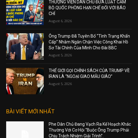
THƯỢNG VIỆN DÂN CHỦ ĐƯA LUẬT CẤM
BỘ QUỐC PHÒNG HẠN CHẾ ĐỐI VỚI BÁO
CHÍ
August 6, 2026
Ông Trump Đã Tuyên Bố “Tình Trạng Khẩn
Cấp” Nhằm Ngăn Chặn Việc Công Khai Hồ
Sơ Tài Chính Của Mình Cho Đài BBC
August 5, 2026
THẾ GIỚI GỌI CHÍNH SÁCH CỦA TRUMP VỀ
IRAN LÀ “NGOẠI GIAO MẪU GIÁO”
August 5, 2026
BÀI VIẾT MỚI NHẤT
Phe Dân Chủ Đang Vạch Ra Kế Hoạch Khác
Thường Với Cơ Hội “Buộc Ông Trump Phải
Chịu Trách Nhiệm Giải Trình”.