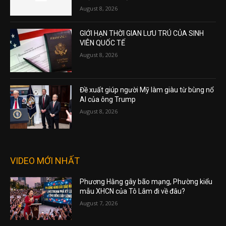
August 8, 2026
GIỚI HẠN THỜI GIAN LƯU TRÚ CỦA SINH
VIÊN QUỐC TẾ
August 8, 2026
Đề xuất giúp người Mỹ làm giàu từ bùng nổ
AI của ông Trump
August 8, 2026
VIDEO MỚI NHẤT
Phương Hằng gây bão mạng, Phường kiểu
mẫu XHCN của Tô Lâm đi về đâu?
August 7, 2026