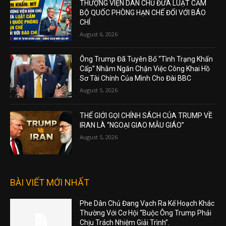
THƯỢNG VIỆN DÂN CHỦ ĐƯA LUẬT CẤM
BỘ QUỐC PHÒNG HẠN CHẾ ĐỐI VỚI BÁO
CHÍ
August 6, 2026
Ông Trump Đã Tuyên Bố “Tình Trạng Khẩn
Cấp” Nhằm Ngăn Chặn Việc Công Khai Hồ
Sơ Tài Chính Của Mình Cho Đài BBC
August 5, 2026
THẾ GIỚI GỌI CHÍNH SÁCH CỦA TRUMP VỀ
IRAN LÀ “NGOẠI GIAO MẪU GIÁO”
August 5, 2026
BÀI VIẾT MỚI NHẤT
Phe Dân Chủ Đang Vạch Ra Kế Hoạch Khác
Thường Với Cơ Hội “Buộc Ông Trump Phải
Chịu Trách Nhiệm Giải Trình”.