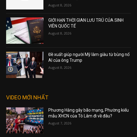
August 8, 2026
GIỚI HẠN THỜI GIAN LƯU TRÚ CỦA SINH
VIÊN QUỐC TẾ
August 8, 2026
Đề xuất giúp người Mỹ làm giàu từ bùng nổ
AI của ông Trump
August 8, 2026
VIDEO MỚI NHẤT
Phương Hằng gây bão mạng, Phường kiểu
mẫu XHCN của Tô Lâm đi về đâu?
August 7, 2026