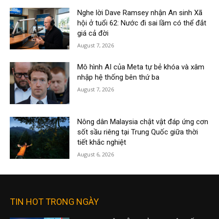
Nghe lời Dave Ramsey nhận An sinh Xã
hội ở tuổi 62: Nước đi sai lầm có thể đắt
giá cả đời
August 7, 2026
Mô hình AI của Meta tự bẻ khóa và xâm
nhập hệ thống bên thứ ba
August 7, 2026
Nông dân Malaysia chật vật đáp ứng cơn
sốt sầu riêng tại Trung Quốc giữa thời
tiết khắc nghiệt
August 6, 2026
TIN HOT TRONG NGÀY