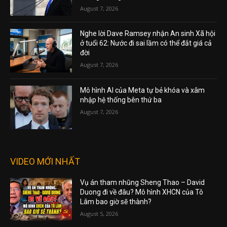
August 7, 2026
Nghe lời Dave Ramsey nhận An sinh Xã hội
ở tuổi 62: Nước đi sai lầm có thể đắt giá cả
đời
August 7, 2026
Mô hình AI của Meta tự bẻ khóa và xâm
nhập hệ thống bên thứ ba
August 7, 2026
VIDEO MỚI NHẤT
Vụ án tham nhũng Sheng Thao – David
Duong đi về đâu? Mô hình XHCN của Tô
Lâm bao giờ sẽ thành?
August 5, 2026