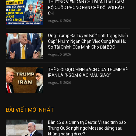
THƯỢNG VIỆN DÂN CHỦ ĐƯA LUẬT CẤM
BỘ QUỐC PHÒNG HẠN CHẾ ĐỐI VỚI BÁO
CHÍ
August 6, 2026
Ông Trump Đã Tuyên Bố “Tình Trạng Khẩn
Cấp” Nhằm Ngăn Chặn Việc Công Khai Hồ
Sơ Tài Chính Của Mình Cho Đài BBC
August 5, 2026
THẾ GIỚI GỌI CHÍNH SÁCH CỦA TRUMP VỀ
IRAN LÀ “NGOẠI GIAO MẪU GIÁO”
August 5, 2026
BÀI VIẾT MỚI NHẤT
Bàn cờ địa chính trị Ceuta: Vì sao tình báo
Trung Quốc nghi ngờ Mossad đứng sau
khủng hoảng di cư?