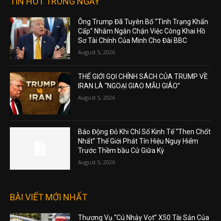
TIN HOT TRONG NGÀY
Ông Trump Đã Tuyên Bố “Tình Trạng Khẩn
Cấp” Nhằm Ngăn Chặn Việc Công Khai Hồ
Sơ Tài Chính Của Mình Cho Đài BBC
August 5, 2026
THẾ GIỚI GỌI CHÍNH SÁCH CỦA TRUMP VỀ
IRAN LÀ “NGOẠI GIAO MẪU GIÁO”
August 5, 2026
Báo Động Đỏ Khi Chỉ Số Kinh Tế “Then Chốt
Nhất” Thế Giới Phát Tín Hiệu Nguy Hiểm
Trước Thềm bầu Cử Giữa Kỳ
August 5, 2026
BÀI VIẾT MỚI NHẤT
Thương Vụ “Cú Nhảy Vọt” X50 Tài Sản Của