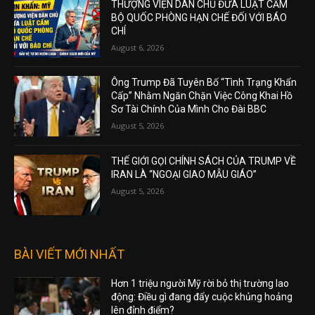
THƯỢNG VIỆN DÂN CHỦ ĐƯA LUẬT CẤM
BỘ QUỐC PHÒNG HẠN CHẾ ĐỐI VỚI BÁO
CHÍ
August 6, 2026
Ông Trump Đã Tuyên Bố “Tình Trạng Khẩn
Cấp” Nhằm Ngăn Chặn Việc Công Khai Hồ
Sơ Tài Chính Của Mình Cho Đài BBC
August 5, 2026
THẾ GIỚI GỌI CHÍNH SÁCH CỦA TRUMP VỀ
IRAN LÀ “NGOẠI GIAO MẪU GIÁO”
August 5, 2026
BÀI VIẾT MỚI NHẤT
Hơn 1 triệu người Mỹ rời bỏ thị trường lao
động: Điều gì đang đẩy cuộc khủng hoảng
lên đỉnh điểm?