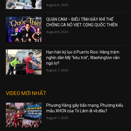
August 8, 2026
QUẬN CAM – BIỂU TÌNH ĐẦY KHÍ THẾ
CHỐNG CA NÔ VIỆT CỘNG QUỐC THIÊN
August 8, 2026
Hạn hán kỷ lục ở Puerto Rico: Hàng trăm
nghìn dân Mỹ “kêu trời”, Washington vẫn
ngó lơ?
August 7, 2026
VIDEO MỚI NHẤT
Phương Hằng gây bão mạng, Phường kiểu
mẫu XHCN của Tô Lâm đi về đâu?
August 7, 2026