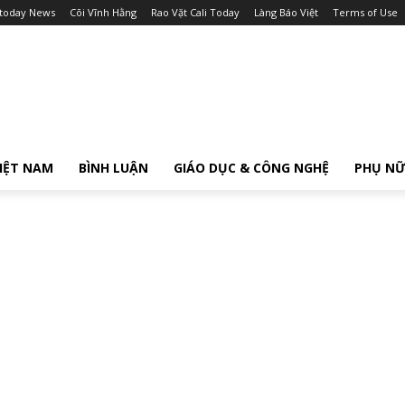
itoday News
Cõi Vĩnh Hằng
Rao Vặt Cali Today
Làng Báo Việt
Terms of Use
IỆT NAM
BÌNH LUẬN
GIÁO DỤC & CÔNG NGHỆ
PHỤ N