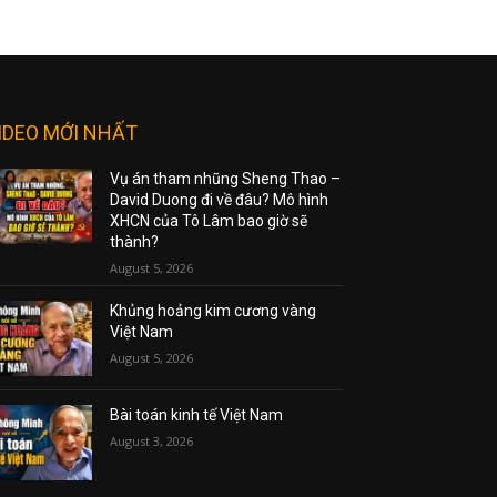
IDEO MỚI NHẤT
Vụ án tham nhũng Sheng Thao –
David Duong đi về đâu? Mô hình
XHCN của Tô Lâm bao giờ sẽ
thành?
August 5, 2026
Khủng hoảng kim cương vàng
Việt Nam
August 5, 2026
Bài toán kinh tế Việt Nam
August 3, 2026