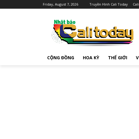
Friday, August 7, 2026
Truyền Hình Cali Today
Cal
CỘNG ĐỒNG
HOA KỲ
THẾ GIỚI
V