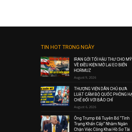
TIN HOT TRONG NGÀY
IRAN GỞI TỐI HẬU THƯ CHO MỸ
VỀ ĐIỀU KIỆN MỞ LẠI EO BIỂN
HORMUZ
August 9, 2026
THƯỢNG VIỆN DÂN CHỦ ĐƯA
LUẬT CẤM BỘ QUỐC PHÒNG H
CHẾ ĐỐI VỚI BÁO CHÍ
August 6, 2026
Ông Trump Đã Tuyên Bố “Tình
Trạng Khẩn Cấp” Nhằm Ngăn
Chặn Việc Công Khai Hồ Sơ Tài