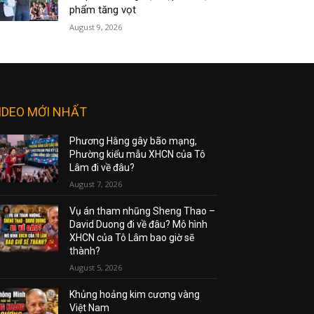
phẩm tăng vọt
August 9, 2026
IDEO MỚI NHẤT
Phương Hằng gây bão mạng,
Phường kiểu mẫu XHCN của Tô
Lâm đi về đâu?
August 7, 2026
Vụ án tham nhũng Sheng Thao –
David Duong đi về đâu? Mô hình
XHCN của Tô Lâm bao giờ sẽ
thành?
August 5, 2026
Khủng hoảng kim cương vàng
Việt Nam