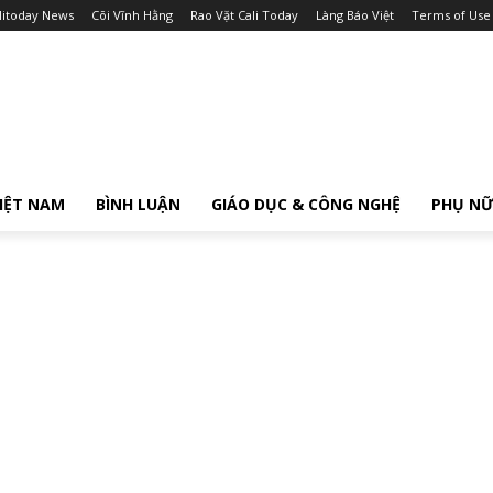
litoday News
Cõi Vĩnh Hằng
Rao Vặt Cali Today
Làng Báo Việt
Terms of Use
IỆT NAM
BÌNH LUẬN
GIÁO DỤC & CÔNG NGHỆ
PHỤ N