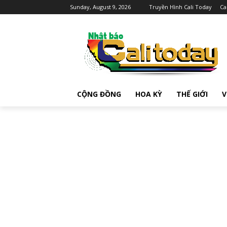
Sunday, August 9, 2026
Truyền Hình Cali Today
Ca
CỘNG ĐỒNG
HOA KỲ
THẾ GIỚI
V